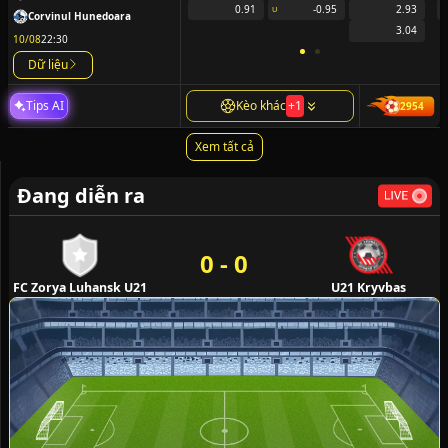
0.91
-0.95
2.93
U
Corvinul Hunedoara
3.04
10/08
22:30
Dữ liệu
Tips AI
Kèo khác
+
1
2954
Xem tất cả
Đang diễn ra
0
-
0
FC Zorya Luhansk U21
U21 Kryvbas