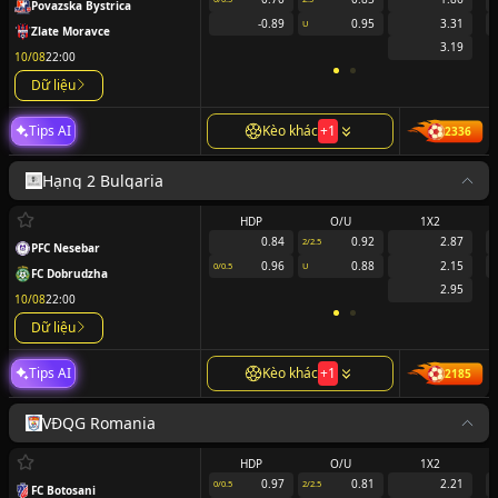
Povazska Bystrica
-0.89
0.95
3.31
U
Zlate Moravce
3.19
10/08
22:00
Dữ liệu
Tips AI
Kèo khác
+
1
2336
Hạng 2 Bulgaria
HDP
O/U
1X2
0.84
0.92
2.87
2/2.5
0
PFC Nesebar
0.96
0.88
2.15
0/0.5
U
FC Dobrudzha
2.95
10/08
22:00
Dữ liệu
Tips AI
Kèo khác
+
1
2185
VĐQG Romania
HDP
O/U
1X2
0.97
0.81
2.21
0/0.5
2/2.5
0/
FC Botosani